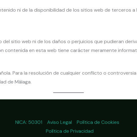
tenido ni de la disponibilidad de los sitios web de terceros
 del sitio web ni de los daños o perjuicios que pudieran deriva
ción contenida en esta web tiene carácter meramente informati
spañola. Para la resolución de cualquier conflicto o controversi
dad de Málaga.
NICA: 50301
Aviso Legal
Política de Cookies
Política de Privacidad